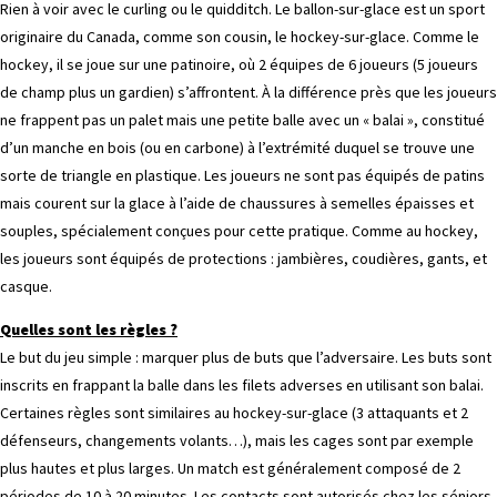
Rien à voir avec le curling ou le quidditch. Le ballon-sur-glace est un sport
originaire du Canada, comme son cousin, le hockey-sur-glace. Comme le
hockey, il se joue sur une patinoire, où 2 équipes de 6 joueurs (5 joueurs
de champ plus un gardien) s’affrontent. À la différence près que les joueurs
ne frappent pas un palet mais une petite balle avec un « balai », constitué
d’un manche en bois (ou en carbone) à l’extrémité duquel se trouve une
sorte de triangle en plastique. Les joueurs ne sont pas équipés de patins
mais courent sur la glace à l’aide de chaussures à semelles épaisses et
souples, spécialement conçues pour cette pratique. Comme au hockey,
les joueurs sont équipés de protections : jambières, coudières, gants, et
casque.
Quelles sont les règles ?
Le but du jeu simple : marquer plus de buts que l’adversaire. Les buts sont
inscrits en frappant la balle dans les filets adverses en utilisant son balai.
Certaines règles sont similaires au hockey-sur-glace (3 attaquants et 2
défenseurs, changements volants…), mais les cages sont par exemple
plus hautes et plus larges. Un match est généralement composé de 2
périodes de 10 à 20 minutes. Les contacts sont autorisés chez les séniors