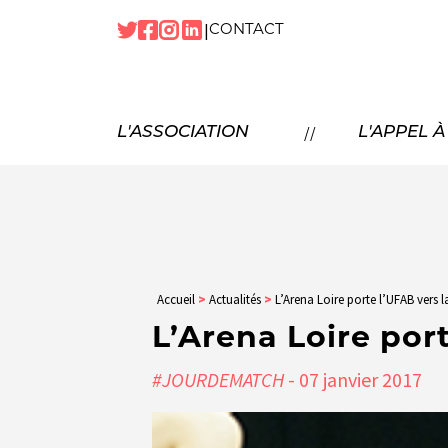
|
CONTACT
NOTRE
HISTOIRE
NOS
MISSIONS
P
//
L'ASSOCIATION
L'APPEL 
NOS
TEMPS FORTS
NOTRE
ÉQUIPE
N
NOS
PARTENAIRES
NOUS
REJOINDRE
Accueil
>
Actualités
>
L’Arena Loire porte l’UFAB vers l
L’Arena Loire port
#JOURDEMATCH
- 07
janvier
2017