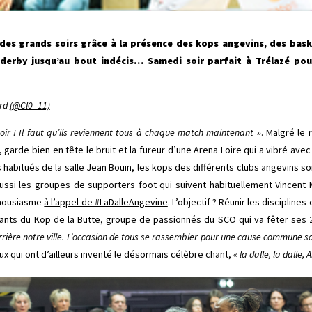
des grands soirs grâce à la présence des kops angevins, des bas
 derby jusqu’au bout indécis… Samedi soir parfait à Trélazé pou
ard
(@Cl0_11)
soir ! Il faut qu’ils reviennent tous à chaque match maintenant »
. Malgré le 
s, garde bien en tête le bruit et la fureur d’une Arena Loire qui a vibré av
s habitués de la salle Jean Bouin, les kops des différents clubs angevins so
aussi les groupes de supporters foot qui suivent habituellement
Vincent
thousiasme
à l’appel de #LaDalleAngevine
. L’objectif ? Réunir les discipline
nts du Kop de la Butte, groupe de passionnés du SCO qui va fêter ses 2
errière notre ville. L’occasion de tous se rassembler pour une cause commune s
x qui ont d’ailleurs inventé le désormais célèbre chant,
« la dalle, la dalle, 