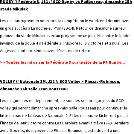
RUGBY // Fédérale 3, J11 // SCO Rugby vs Puilboreau, dimanche 15h
stade Mikulak
Les dalleux rugbymen ont repris la compétition le week-end dernier avec
un gros succès à La Roche-sur-Yon (39-14). Retour ce dimanche sur leur
pelouse du stade Mikulak avec au programme un joli défi contre le leader
invaincu de la poule 4 d Fédérale 3, Puilboreau (8 victoires et 2 nuls). Les
Angevins sont eux 4èmes avec 10 unités de retard.
>> Toutes les infos sur la Fédérale 3 sur le site de la FF Rugby…
VOLLEY // Nationale 2M, J12 // SCO Volley – Plessis-Robinson,
dimanche 16h salle Jean Rousseau
Les flingueuses en déplacement, ce sont les seniors garçons du SCO
Volley qui seront dimanche après-midi salle Rousseau pour continuer la
lutte en bas de tableau de Nationale 2. Et les dalleux ne lâcheront pas, à
l’image de leur victoire contre Les Herbiers avant la trêve (3-2). Derniers
avec 6 points, ils reçoivent Le Plessis-Robinson, juste devant à une