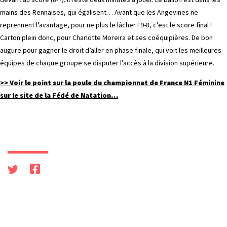
mains des Rennaises, qui égalisent… Avant que les Angevines ne
reprennent l’avantage, pour ne plus le lâcher ! 9-8, c’est le score final !
Carton plein donc, pour Charlotte Moreira et ses coéquipières. De bon
augure pour gagner le droit d’aller en phase finale, qui voit les meilleures
équipes de chaque groupe se disputer l’accès à la division supérieure.
>> Voir le point sur la poule du championnat de France N1 Féminine
sur le site de la Fédé de Natation…