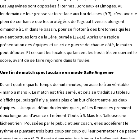
Les Angevines sont opposées à Rennes, Bordeaux et Limoges. Au
lendemain de leur grosse victoire face aux bordelaises (9-7), c’est avec le
plein de confiance que les protégées de Tugdual Livenais plongent
dimanche à 17h dans le bassin, pour se frotter à des bretonnes qui les
avaient battues lors de la 1ère journée (12-10). Après une rapide
présentation des équipes et un cri de guerre de chaque côté, le match
peut débuter. Et ce sont les locales qui lancent les hostilités en ouvrant le
score, avant de se faire rejoindre dans la foulée.
Une fin de match spectaculaire en mode Dalle Angevine
Durant quatre quarts-temps de huit minutes, on assiste à un véritable
« mano a mano ». Le match est très serré, et cela se traduit au tableau
d’affichage, puisqu’il n’y a jamais plus d’un but d’écart entre les deux
équipes… Jusqu’au début du dernier quart, où les Rennaises prennent
deux longueurs d’avance et mènent 7 buts à 5. Mais les Dalleuses ne
lâchent rien ! Poussées par le public et leur coach, elles accélèrent le
rythme et plantent trois buts coup sur coup qui leur permettent de passer
devant au score (8-7). Il reste deux minutes à jouer. Le ballon est dans les