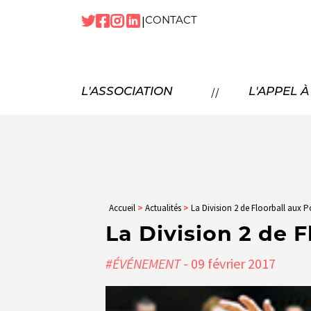
|
CONTACT
NOTRE
HISTOIRE
NOS
MISSIONS
P
//
L'ASSOCIATION
L'APPEL 
NOS
TEMPS FORTS
NOTRE
ÉQUIPE
N
NOS
PARTENAIRES
NOUS
REJOINDRE
Accueil
>
Actualités
>
La Division 2 de Floorball aux 
La Division 2 de 
#ÉVÉNEMENT
- 09
février
2017