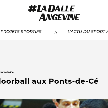
RÉSENTATION
//
À PROJETS SPORTIFS
L'ACTU DU SPORT
CANDIDATER
OS LAURÉATS
Ponts-de-Cé
Floorball aux Ponts-de-Cé