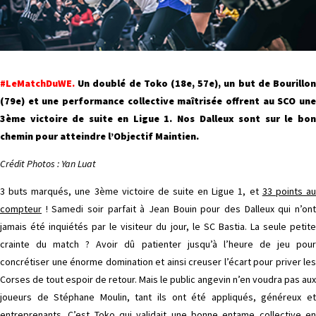
#LeMatchDuWE.
Un doublé de Toko (18e, 57e), un but de Bourillon
(79e) et une performance collective maîtrisée offrent au SCO une
3ème victoire de suite en Ligue 1. Nos Dalleux sont sur le bon
chemin pour atteindre l’Objectif Maintien.
Crédit Photos : Yan Luat
3 buts marqués, une 3ème victoire de suite en Ligue 1, et
33 points a
compteur
! Samedi soir parfait à Jean Bouin pour des Dalleux qui n’ont
jamais été inquiétés par le visiteur du jour, le SC Bastia. La seule petite
crainte du match ? Avoir dû patienter jusqu’à l’heure de jeu pour
concrétiser une énorme domination et ainsi creuser l’écart pour priver les
Corses de tout espoir de retour. Mais le public angevin n’en voudra pas aux
joueurs de Stéphane Moulin, tant ils ont été appliqués, généreux et
entreprenants. C’est Toko qui validait une bonne entame collective en