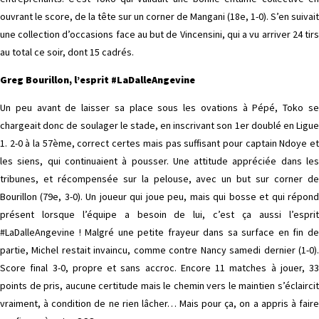
ouvrant le score, de la tête sur un corner de Mangani (18e, 1-0). S’en suivait
une collection d’occasions face au but de Vincensini, qui a vu arriver 24 tirs
au total ce soir, dont 15 cadrés.
Greg Bourillon, l’esprit #LaDalleAngevine
Un peu avant de laisser sa place sous les ovations à Pépé, Toko se
chargeait donc de soulager le stade, en inscrivant son 1er doublé en Ligue
1. 2-0 à la 57ème, correct certes mais pas suffisant pour captain Ndoye et
les siens, qui continuaient à pousser. Une attitude appréciée dans les
tribunes, et récompensée sur la pelouse, avec un but sur corner de
Bourillon (79e, 3-0). Un joueur qui joue peu, mais qui bosse et qui répond
présent lorsque l’équipe a besoin de lui, c’est ça aussi l’esprit
#LaDalleAngevine ! Malgré une petite frayeur dans sa surface en fin de
partie, Michel restait invaincu, comme contre Nancy samedi dernier (1-0).
Score final 3-0, propre et sans accroc. Encore 11 matches à jouer, 33
points de pris, aucune certitude mais le chemin vers le maintien s’éclaircit
vraiment, à condition de ne rien lâcher… Mais pour ça, on a appris à faire