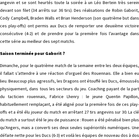
angevin et se sont heurtés toute la soirée à un Léo Bertein très serein
devant son filet (34 arrêts sur 36 tirs). Des réalisations de Robin Gaborit,
Cody Campbell, Braden Walls et Brian Henderson (son quatrième but dans
ces play-offs) ont permis aux Ducs de remporter une deuxième victoire
consécutive (4-2) et de prendre pour la première fois l’avantage dans
cette série au meilleur des sept matchs.
Saison terminée pour Gaborit ?
Dimanche, pour le quatrième match de la semaine entre les deux équipes,
il fallait s’attendre à une réaction d’orgueil des Rouennais. Elle a bien eu
lieu. Beaucoup plus agressifs, les Dragons ont étouffé les Ducs, émoussés
physiquement, dans tous les secteurs du jeu. Coaching payant de la part
du tacticien rouennais, Fabrice Lhenry : le jeune Quentin Papillon,
habituellement remplaçant, a été aligné pour la première fois de ces play-
offs et a été élu joueur du match en arrêtant 27 tirs angevins sur 30. La clé
du match a surtout été le jeu de puissance : Rouen a été pénalisé bien plus
qu’Angers, mais a converti ses deux seules supériorités numériques. Une
défaite nette pour les Ducs (6-3) et voilà les équipes de nouveau dos à dos