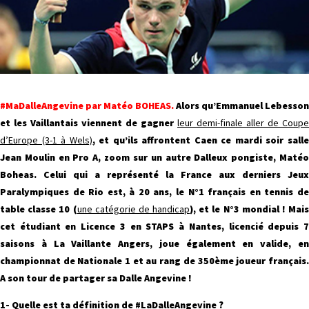
#MaDalleAngevine par Matéo BOHEAS.
Alors qu’Emmanuel Lebesson
et les Vaillantais viennent de gagner
leur demi-finale aller de Coupe
d’Europe (3-1 à Wels)
, et qu’ils affrontent Caen ce mardi soir sall
Jean Moulin en Pro A, zoom sur un autre Dalleux pongiste, Matéo
Boheas. Celui qui a représenté la France aux derniers Jeux
Paralympiques de Rio est, à 20 ans, le N°1 français en tennis de
table classe 10 (
une catégorie de handicap
), et le N°3 mondial ! Mais
cet étudiant en Licence 3 en STAPS à Nantes, licencié depuis 7
saisons à La Vaillante Angers, joue également en valide, en
championnat de Nationale 1 et au rang de 350ème joueur français.
A son tour de partager sa Dalle Angevine !
1- Quelle est ta définition de #LaDalleAngevine ?