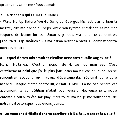
qui arrive… Ca ne me réussit jamais.
7- La chanson qui te met la Dalle ?
« Wake Me Up Before You Go-Go », de Georges Michael
. J’aime bien l
mettre, elle me donne du peps. Avec son rythme entraînant, ça me met
toujours de bonne humeur. Sinon si je dois vraiment me concentrer,
j’écoute du rap américain. Ca me calme avant de partir au combat contre
mon adversaire.
8- Lequel de tes adversaires rivalise avec notre Dalle Angevine ?
Florian Métaireau. C’est un joueur de Nantes, de mon âge. C’est
certainement celui que j’ai le plus joué dans ma vie car en jeune, on se
rencontrait souvent aux niveaux départemental, régional ou encore
national. Chaque match contre lui, c’était LE MATCH à ne pas perdre car
autrement, la compétition n’était pas réussie. Heureusement, notre
entente a toujours été fair-play, mais toute ma vie je me souviendrai de
notre rivalité lorsque nous étions jeunes.
9- Un moment difficile dans ta carrière où il a fallu garder la Dalle ?