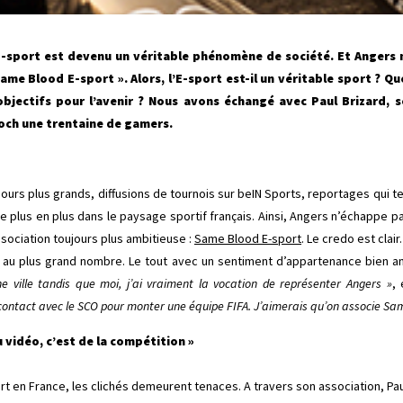
’E-sport est devenu un véritable phénomène de société. Et Angers n
Same Blood E-sport ». Alors, l’E-sport est-il un véritable sport ? Q
bjectifs pour l’avenir ? Nous avons échangé avec Paul Brizard, s
Foch une trentaine de gamers.
ours plus grands, diffusions de tournois sur beIN Sports, reportages qui
e plus en plus dans le paysage sportif français. Ainsi, Angers n’échappe pas 
sociation toujours plus ambitieuse :
Same Blood E-sport
. Le credo est clair
s au plus grand nombre. Le tout avec un sentiment d’appartenance bien a
e ville tandis que moi, j’ai vraiment la vocation de représenter Angers »
, 
 contact avec le SCO pour monter une équipe FIFA. J’aimerais qu’on associe Sa
u vidéo, c’est de la compétition »
 en France, les clichés demeurent tenaces. A travers son association, Pau