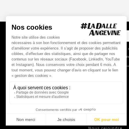
INSCRIPTION
À LA NEWSLETTER
*
Champs o
En soumet
L'ASSOCIATION
Notre
histoire
Nos
missions
Nos
temps forts
Notre
équipe
Nos
partenaires
Nous
rejoindre