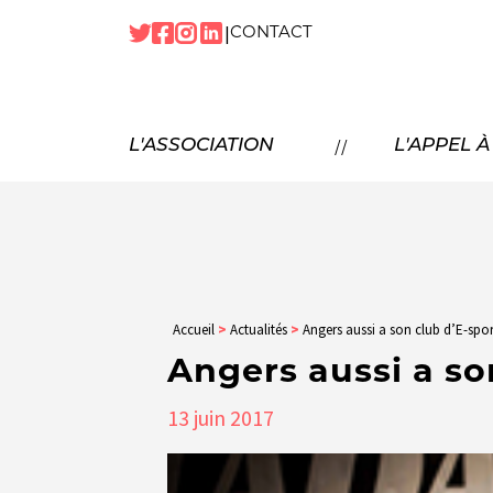
|
CONTACT
NOTRE
HISTOIRE
NOS
MISSIONS
P
//
L'ASSOCIATION
L'APPEL 
NOS
TEMPS FORTS
NOTRE
ÉQUIPE
N
NOS
PARTENAIRES
NOUS
REJOINDRE
Accueil
>
Actualités
>
Angers aussi a son club d’E-spor
Angers aussi a son
13
juin
2017