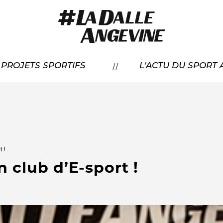
RÉSENTATION
//
À PROJETS SPORTIFS
L'ACTU DU SPORT
CANDIDATER
OS LAURÉATS
t !
 club d’E-sport !