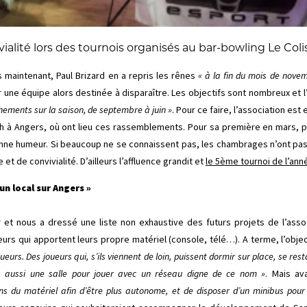
vialité lors des tournois organisés au bar-bowling Le Col
ns maintenant, Paul Brizard en a repris les rênes
« à la fin du mois de nove
r une équipe alors destinée à disparaître. Les objectifs sont nombreux et l’a
nements sur la saison, de septembre à juin »
. Pour ce faire, l’association est
h à Angers, où ont lieu ces rassemblements. Pour sa première en mars, p
nne humeur. Si beaucoup ne se connaissent pas, les chambrages n’ont pas
et de convivialité. D’ailleurs l’affluence grandit et
le 5ème tournoi de l’anné
un local sur Angers »
r et nous a dressé une liste non exhaustive des futurs projets de l’asso
 qui apportent leurs propre matériel (console, télé…). A terme, l’object
oueurs. Des joueurs qui, s’ils viennent de loin, puissent dormir sur place, se resta
is aussi une salle pour jouer avec un réseau digne de ce nom »
. Mais av
dans du matériel afin d’être plus autonome, et de disposer d’un minibus pou