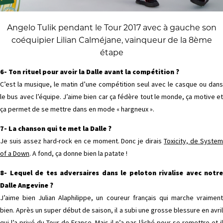
Angelo Tulik pendant le Tour 2017 avec à gauche son
coéquipier Lilian Calméjane, vainqueur de la 8ème
étape
6- Ton rituel pour avoir la Dalle avant la compétition ?
C’est la musique, le matin d’une compétition seul avec le casque ou dans
le bus avec l’équipe. J’aime bien car ça fédère tout le monde, ça motive et
ça permet de se mettre dans en mode « hargneux ».
7- La chanson qui te met la Dalle ?
Je suis assez hard-rock en ce moment. Donc je dirais
Toxicity, de Syste
of a Down
. A fond, ça donne bien la patate !
8- Lequel de tes adversaires dans le peloton rivalise avec notre
Dalle Angevine ?
J’aime bien Julian Alaphilippe, un coureur français qui marche vraiment
bien. Après un super début de saison, il a subi une grosse blessure en avril
qui l’a privé du Tour de France. Mais il n’a pas lâché pour se remettre et il