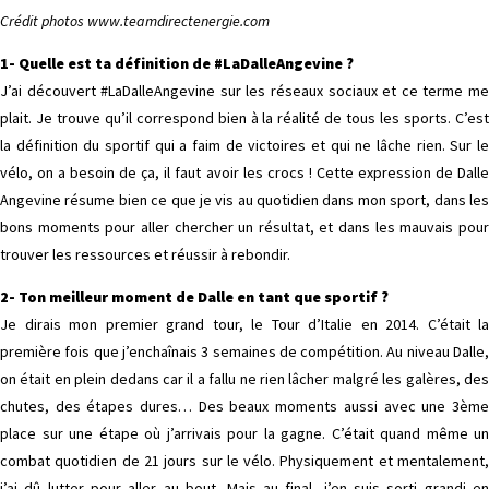
Crédit photos www.teamdirectenergie.com
1- Quelle est ta définition de #LaDalleAngevine ?
J’ai découvert #LaDalleAngevine sur les réseaux sociaux et ce terme me
plait. Je trouve qu’il correspond bien à la réalité de tous les sports. C’est
la définition du sportif qui a faim de victoires et qui ne lâche rien. Sur le
vélo, on a besoin de ça, il faut avoir les crocs ! Cette expression de Dalle
Angevine résume bien ce que je vis au quotidien dans mon sport, dans les
bons moments pour aller chercher un résultat, et dans les mauvais pour
trouver les ressources et réussir à rebondir.
2- Ton meilleur moment de Dalle en tant que sportif ?
Je dirais mon premier grand tour, le Tour d’Italie en 2014. C’était la
première fois que j’enchaînais 3 semaines de compétition. Au niveau Dalle,
on était en plein dedans car il a fallu ne rien lâcher malgré les galères, des
chutes, des étapes dures… Des beaux moments aussi avec une 3ème
place sur une étape où j’arrivais pour la gagne. C’était quand même un
combat quotidien de 21 jours sur le vélo. Physiquement et mentalement,
j’ai dû lutter pour aller au bout. Mais au final, j’en suis sorti grandi en