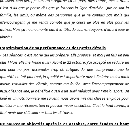
pression. Mon père, je sais qu’il regarde ça de près, mes temps, mes stats…
C’est à lui que je pense dès que je franchis la ligne d’arrivée. Que ce soit la
famille, les amis, ou même des personnes que je ne connais pas mais qui
m’encouragent, je me rends compte que je cours de plus en plus pour les
autres. Mais ça ne me monte pas à la tête. Je courrai toujours d’abord pour le
plaisir ».
L’optimisation de sa performance et des petits détails
« Les séances, c’est Marie qui les prépare. Elle propose, et moi j’en fais un peu
plus ! Mais elle me freine aussi. Avant le 22 octobre, j’ai accepté de réduire un
peu pour ne pas accumuler trop de fatigue. Je dois comprendre que la
quantité ne fait pas tout, la qualité est importante aussi. En faire moins mais
mieux, travailler des détails, comme ma foulée. Avec l’accompagnement de
#LaDalleAngevine, je bénéficie aussi d’un suivi médical avec
PhysioKsport
. U
kiné et un nutritionniste me suivent, nous avons mis des choses en place pour
améliorer ma récupération et pouvoir mieux enchaîner. C’est le haut niveau, il
faut avoir une réflexion sur tous les détails ».
De nouveaux objectifs après le 22 octobre, entre études et haut