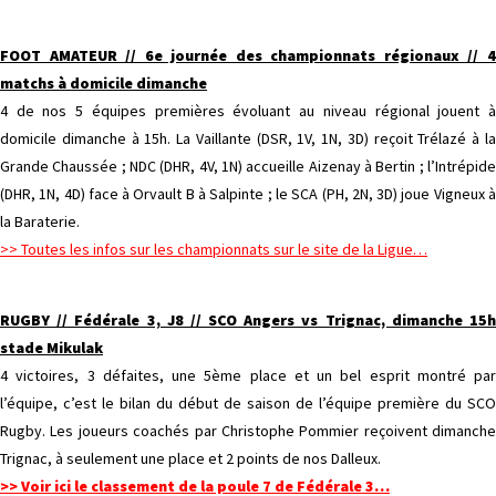
FOOT AMATEUR // 6e journée des championnats régionaux // 4
matchs à domicile dimanche
4 de nos 5 équipes premières évoluant au niveau régional jouent à
domicile dimanche à 15h. La Vaillante (DSR, 1V, 1N, 3D) reçoit Trélazé à la
Grande Chaussée ; NDC (DHR, 4V, 1N) accueille Aizenay à Bertin ; l’Intrépide
(DHR, 1N, 4D) face à Orvault B à Salpinte ; le SCA (PH, 2N, 3D) joue Vigneux à
la Baraterie.
>> Toutes les infos sur les championnats sur le site de la Ligue…
RUGBY // Fédérale 3, J8 // SCO Angers vs Trignac, dimanche 15h
stade Mikulak
4 victoires, 3 défaites, une 5ème place et un bel esprit montré par
l’équipe, c’est le bilan du début de saison de l’équipe première du SCO
Rugby. Les joueurs coachés par Christophe Pommier reçoivent dimanche
Trignac, à seulement une place et 2 points de nos Dalleux.
>> Voir ici le classement de la poule 7 de Fédérale 3…