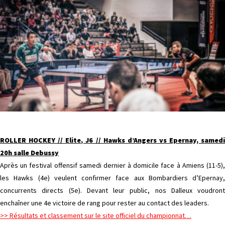
ROLLER HOCKEY // Elite, J6 // Hawks d’Angers vs Epernay, samedi
20h salle Debussy
Après un festival offensif samedi dernier à domicile face à Amiens (11-5),
les Hawks (4e) veulent confirmer face aux Bombardiers d’Epernay,
concurrents directs (5e). Devant leur public, nos Dalleux voudront
enchaîner une 4e victoire de rang pour rester au contact des leaders.
>> Résultats et classement sur le site officiel du championnat…