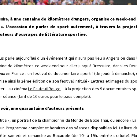
uire
, à une centaine de kilomètres d’Angers, organise ce week-end 
». L’occasion de parler de sport autrement, à travers la proje
uteurs d’ouvrages de littérature sportive.
us parle aujourd’hui d’un événement qui n’aura pas lieu à Angers ou dans
aine de kilomètres ce week-end pour aller jusqu’à Bressuire, dans les Deu
x en France : un festival du documentaire sportif (de jeudi à dimanche), 
ise ainsi la 2ème édition de son festival intitulé
« Lettres et images du spo
ster – au cinéma
Le Fauteuil Rouge
– à la projection des 9 documentaires sp
r séance (tarif de 16 euros pour le pass complet).
voir, une quarantaine d’auteurs présents
itia », un portrait de la championne du Monde de Boxe Thai, ou encore « La 
teur. Programme complet et horaires des séances disponibles
ici
. Le livre 
 fête samedi et dimanche au
Bocapole
(de 10h à 19h, entrée gratuite). Pl