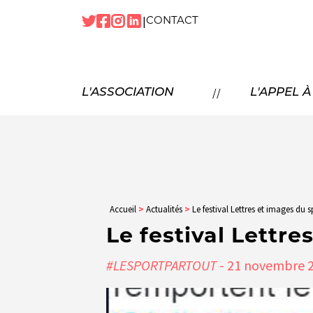
|
CONTACT
NOTRE
HISTOIRE
NOS
MISSIONS
P
//
L'ASSOCIATION
L'APPEL 
NOS
TEMPS FORTS
NOTRE
ÉQUIPE
N
NOS
PARTENAIRES
NOUS
REJOINDRE
Accueil
>
Actualités
>
Le festival Lettres et images du s
Le festival Lettre
#LESPORTPARTOUT
- 21
novembre
2