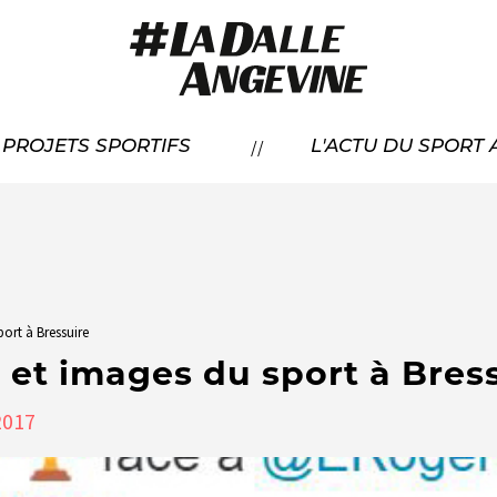
RÉSENTATION
//
À PROJETS SPORTIFS
L'ACTU DU SPORT
CANDIDATER
OS LAURÉATS
port à Bressuire
s et images du sport à Bres
017