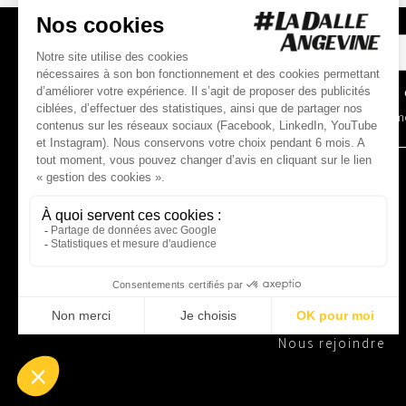
INSCRIPTION
À LA NEWSLETTER
*
Champs o
En soumet
L'ASSOCIATION
Notre
histoire
Nos
missions
Nos
temps forts
Notre
équipe
Nos
partenaires
Nous
rejoindre