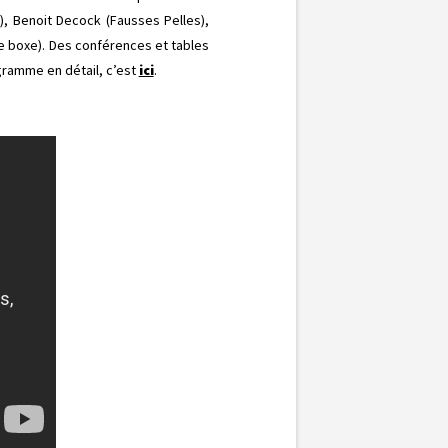
e), Benoit Decock (Fausses Pelles),
de boxe). Des conférences et tables
gramme en détail, c’est
ici
.