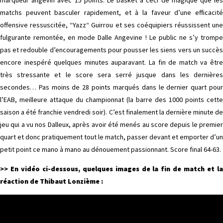
marqueur angevin avec 15 points. Le basket a ceci de magique que les
matchs peuvent basculer rapidement, et à la faveur d’une efficacité
offensive ressuscitée, “Yazz“ Guirrou et ses coéquipiers réussissent une
fulgurante remontée, en mode Dalle Angevine ! Le public ne s’y trompe
pas et redouble d’encouragements pour pousser les siens vers un succès
encore inespéré quelques minutes auparavant. La fin de match va être
très stressante et le score sera serré jusque dans les dernières
secondes… Pas moins de 28 points marqués dans le dernier quart pour
l’EAB, meilleure attaque du championnat (la barre des 1000 points cette
saison a été franchie vendredi soir). C’est finalement la dernière minute de
jeu qui a vu nos Dalleux, après avoir été menés au score depuis le premier
quart et donc pratiquement tout le match, passer devant et emporter d’un
petit point ce mano à mano au dénouement passionnant. Score final 64-63.
>> En vidéo ci-dessous, quelques images de la fin de match et la
réaction de Thibaut Lonzième :