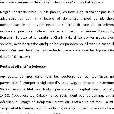
des Hawks sérieux du début à la fin, les Niçois n’ont pas fait le poids.
Malgré l’écart de niveau sur la papier, les Hawks ne prenaient pas leur
adversaire du soir à la légère et démarraient pied au plancher,
monopolisant le palet. Zack Peterson concrétisait l’une des premières
occasions pour les Dalleux, rapidement suivi par Adrien Desoppis,
Benjamin Belotte et le capitaine
Charly Hallard
. Le portier niçois, très
sollicité, avait beau faire quelques belles parades pour limiter la casse, il
devait s’incliner devant la maîtrise technique et collective des Angevins (6-
0 après 10 minutes).
Festival offensif à Debussy
Aux abois, dominés dans tous les secteurs de jeu, les Niçois ne
parvenaient à tromper la vigilance d’Alan Ludwig, remplaçant de Jérôme
Salley devant le filet des Hawks, que grâce à un exploit individuel (6-1,
14’56). Appliqués, les Dalleux ne se relâchaient pas et continuaient à
dérouler, à l’image de Benjamin Belotte qui s’offrait un hat-trick. La mi-
temps était la bienvenue pour les Niçois, valeureux mais impuissants face