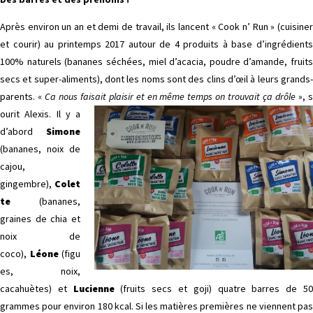
Après environ un an et demi de travail, ils lancent « Cook n’ Run » (cuisiner
et courir) au printemps 2017 autour de 4 produits à base d’ingrédients
100% naturels (bananes séchées, miel d’acacia, poudre d’amande, fruits
secs et super-aliments), dont les noms sont des clins d’œil à leurs grands-
parents. «
Ca nous faisait plaisir et en même temps on trouvait ça drôle
», 
ourit Alexis. Il y a
d’abord
Simone
(bananes, noix de
cajou,
gingembre),
Colet
te
(bananes,
graines de chia et
noix de
coco),
Léone
(figu
es, noix,
cacahuètes) et
Lucienne
(fruits secs et goji) quatre barres de 5
grammes pour environ 180 kcal. Si les matières premières ne viennent pas