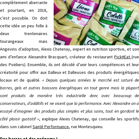
complètement aberrante
et pourtant, en 2018,
c’est possible. On doit
cette idée un peu folle à
deux trentenaires
tourangeaux mais
Angevins d’adoption, Alexis Chatenay, expert en nutrition sportive, et son
ami d’enfance Alexandre Bracquart, créateur du restaurant
Pick#Eat
(rue
des Poëliers). Ensemble, ils ont décidé d’unir leurs compétences et leur
créativité pour offrir aux Dalleux et Dalleuses des produits énergétiques
locaux et de qualité. «
Depuis quelques années le marché est saturé d
barres, gels et autres boissons énergétiques en tout genre mais la plupart
sont produits de manière très industrielle donc avec beaucoup de
conservateurs, d’additifs et ne visent que la performance. Avec Alexandre on a
essayé d’imaginer des produits plus simples et plus sains, tout en gardant le
côté plaisir gustatif »
, explique Alexis Chatenay, qui conseille les sportif
dans son cabinet
Santé Performance
, rue Montesquieu.
Des barres et des prénoms !