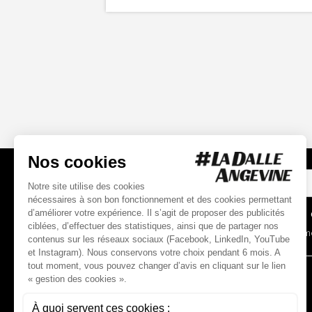
INSCRIPTION
À LA NEWSLETTER
*
Champs o
En soumet
L'ASSOCIATION