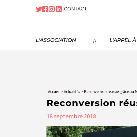
|
CONTACT
NOTRE
HISTOIRE
NOS
MISSIONS
P
//
L'ASSOCIATION
L'APPEL 
NOS
TEMPS FORTS
NOTRE
ÉQUIPE
N
NOS
PARTENAIRES
NOUS
REJOINDRE
Accueil
>
Actualités
>
Reconversion réussie grâce au 
Reconversion réu
18
septembre
2018