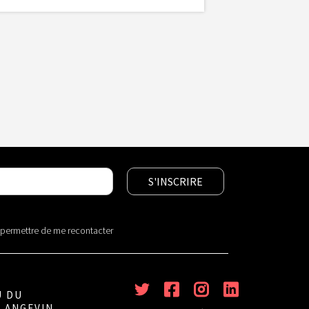
r permettre de me recontacter
U DU
 ANGEVIN