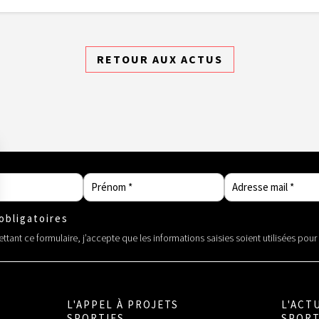
RETOUR AUX ACTUS
bligatoires
tant ce formulaire, j’accepte que les informations saisies soient utilisées pou
L'APPEL À PROJETS
L'ACT
SPORTIFS
SPORT