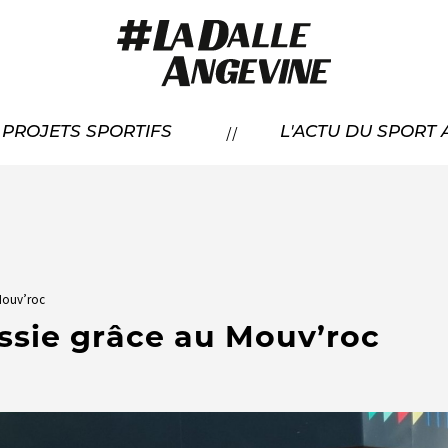
RÉSENTATION
//
À PROJETS SPORTIFS
L'ACTU DU SPORT
CANDIDATER
OS LAURÉATS
Mouv’roc
ssie grâce au Mouv’roc