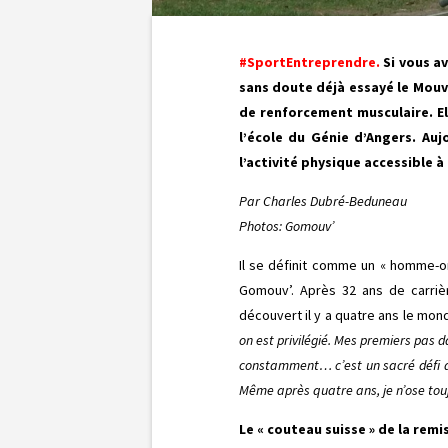
#SportEntreprendre.
Si vous a
sans doute déjà essayé le Mouv’
de renforcement musculaire. El
l’école du Génie d’Angers. Auj
l’activité physique accessible à
Par Charles Dubré-Beduneau
Photos: Gomouv’
Il se définit comme un « homme-or
Gomouv’. Après 32 ans de carriè
découvert il y a quatre ans le mond
on est privilégié. Mes premiers pas da
constamment… c’est un sacré défi de
Même après quatre ans, je n’ose touj
Le « couteau suisse » de la rem