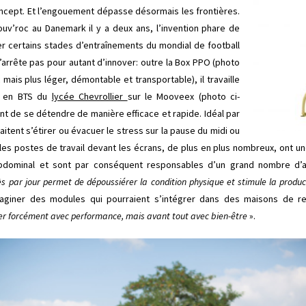
concept. Et l’engouement dépasse désormais les frontières.
ouv’roc au Danemark il y a deux ans, l’invention phare de
per certains stades d’entraînements du mondial de football
s’arrête pas pour autant d’innover: outre la Box PPO (photo
mais plus léger, démontable et transportable), il travaille
s en BTS du
lycée Chevrollier
sur le Mooveex (photo ci-
nt de se détendre de manière efficace et rapide. Idéal par
itent s’étirer ou évacuer le stress sur la pause du midi ou
les postes de travail devant les écrans, de plus en plus nombreux, ont u
bdominal et sont par conséquent responsables d’un grand nombre d’ar
s par jour permet de dépoussiérer la condition physique et stimule la produc
imaginer des modules qui pourraient s’intégrer dans des maisons de retr
mer forcément avec performance, mais avant tout avec bien-être
».