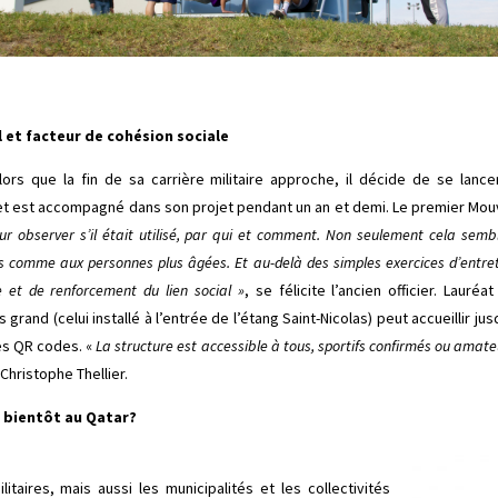
et facteur de cohésion sociale
ors que la fin de sa carrière militaire approche, il décide de se lancer
et est accompagné dans son projet pendant un an et demi. Le premier Mouv
 pour observer s’il était utilisé, par qui et comment. Non seulement cela s
comme aux personnes plus âgées. Et au-delà des simples exercices d’entret
e et de renforcement du lien social »
, se félicite l’ancien officier. Lauréa
grand (celui installé à l’entrée de l’étang Saint-Nicolas) peut accueillir
des QR codes. «
La structure est accessible à tous, sportifs confirmés ou amat
Christophe Thellier.
bientôt au Qatar?
itaires, mais aussi les municipalités et les collectivités