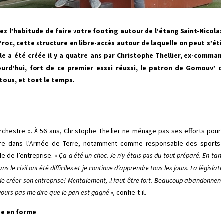
vez l’habitude de faire votre footing autour de l’étang Saint-Nicol
roc, cette structure en libre-accès autour de laquelle on peut s’étir
le a été créée il y a quatre ans par Christophe Thellier, ex-comman
ourd’hui, fort de ce premier essai réussi, le patron de
Gomouv’
 tous, et tout le temps.
chestre ». À 56 ans, Christophe Thellier ne ménage pas ses efforts pour 
re dans l’Armée de Terre, notamment comme responsable des sports à
e de l’entreprise. «
Ça a été un choc. Je n’y étais pas du tout préparé. En tan
ns le civil ont été difficiles et je continue d’apprendre tous les jours. La légis
 créer son entreprise! Mentalement, il faut être fort. Beaucoup abandonnen
ours pas me dire que le pari est gagné »,
confie-t-il.
ise en forme