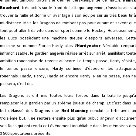
entament tambour battant le dernier tiers-temps de ce match.
Danick
Bouchard
, très actifs sur le front de l’attaque angevine, réussi lui aussi à
trouver la faille et donne un avantage à son équipe sur un très beau tir à
mi-distance. Mais les Dragons ne tombent pas pour autant et savent que
tout peut aller très vite dans un sport comme le Hockey. Heureusement,
les Ducs possèdent une machine tueuse d’espoirs adverses. Cette
machine se nomme Florian Hardy alias
l’Hardynator
. Véritable rempart
infranchissable, le gardien angevin réalise arrêt sur arrêt, annihilant toute
ambition rouennaise de revenir au score. Le temps passe, Hardy résiste,
le temps passe encore, Hardy continue d’écoeurer les attaquants
rouennais. Hardy, Hardy, Hardy et encore Hardy. Rien ne passe, rien ne
passera, c’est dit.
Les Dragons auront mis toutes leurs forces dans la bataille jusqu’à
remplacer leur gardien par un sixième joueur de champ. Et c’est dans le
but délaissé des Dragons que
Neil Manning
conclut la fête avec un
troisième but. Il ne restera ensuite plus qu’au public angevin d’acclamer
ses Ducs qui ont rendu cet événement inoubliable dans les mémoires des
3 500 spectateurs présents.