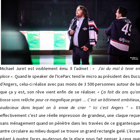
Michael Juret est visiblement ému. Il l’admet :
« J’ai du mal à tenir e
place »
. Quand le speaker de l’IceParc tend le micro au président des Duc
d’Angers, celui-ci réalise avec pas moins de 3 500 personnes autour de lui
que ça y est, son rêve vient enfin de se réaliser.
« Ça fait dix ans qu’on
bosse sans relâche pour ce magnifique projet … C’est un bâtiment ambitieux,
audacieux dans lequel on à envie de crier “ Ici c’est Angers “ »
. E
effectivement c’est une réelle impression de grandeur, une claque reçue
sans ménagement quand on pénètre dans les travées de ce gigantesque
antre circulaire au milieu duquel se trouve un grand rectangle gelé. L’écran
géant à quatre faces au-dessus de la glace nous fait penser à ceux que