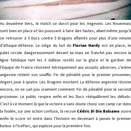
Au deuxième tiers, le match se durcit pour les Angevins. Les Rouennais
sont bien en place et les poussent à faire des fautes, allant même jusqu’à
se retrouver à 3 Ducs contre 5 Dragons affamés pour plus d’une minute
d’attaque-défense. Le siège du but de
Florian Hardy
est en place, l
palet circule dangereusement devant lui mais ne franchit pas encore la
ligne fatidique tant les 3 dalleux restés sur la glace et le gardien de
l’équipe de France résistent héroïquement aux assauts adverses. L’arène
angevine retient son souffle. Fin de pénalité pour le premier prisonnier,
Angers joue à quatre. Les Dragons insistent. La défense angevine résiste
encore, on ne sait pas vraiment comment. Fin de pénalité pour le second
prisonnier. Le public respire enfin et les Ducs rééquilibrent les débats.
C’est à ce moment là que la victoire a sans doute choisi son camp car dans
la foulée, sur une action confuse, la recrue
Cédric Di Dio Balsamo
ouvr
enfin le score et entre dans l’histoire en devenant à jamais le premier
buteur à l’IceParc, qui explose pour la première fois.