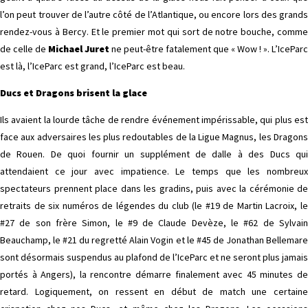
l’on peut trouver de l’autre côté de l’Atlantique, ou encore lors des grands
rendez-vous à Bercy. Et le premier mot qui sort de notre bouche, comme
de celle de
Michael Juret
ne peut-être fatalement que « Wow ! ». L’IceParc
est là, l’IceParc est grand, l’IceParc est beau.
Ducs et Dragons brisent la glace
Ils avaient la lourde tâche de rendre événement impérissable, qui plus est
face aux adversaires les plus redoutables de la Ligue Magnus, les Dragons
de Rouen. De quoi fournir un supplément de dalle à des Ducs qui
attendaient ce jour avec impatience. Le temps que les nombreux
spectateurs prennent place dans les gradins, puis avec la cérémonie de
retraits de six numéros de légendes du club (le #19 de Martin Lacroix, le
#27 de son frère Simon, le #9 de Claude Devèze, le #62 de Sylvain
Beauchamp, le #21 du regretté Alain Vogin et le #45 de Jonathan Bellemare
sont désormais suspendus au plafond de l’IceParc et ne seront plus jamais
portés à Angers), la rencontre démarre finalement avec 45 minutes de
retard. Logiquement, on
ressent en début de match une certain