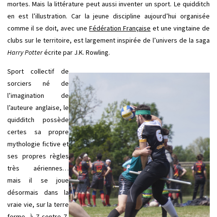
mortes. Mais la littérature peut aussi inventer un sport. Le quidditch
en est l’illustration. Car la jeune discipline aujourd’hui organisée
comme il se doit, avec une
Fédération Française
et une vingtaine de
clubs sur le territoire, est largement inspirée de l’univers de la saga
Harry Potter
écrite par J.K. Rowling.
Sport collectif de
sorciers né de
l’imagination de
l’auteure anglaise, le
quidditch possède
certes sa propre
mythologie fictive et
ses propres règles
très aériennes…
mais il se joue
désormais dans la
vraie vie, sur la terre
ferme, à 7 contre 7,