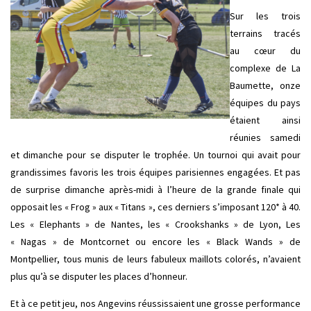
Sur les trois
terrains tracés
au cœur du
complexe de La
Baumette, onze
équipes du pays
étaient ainsi
réunies samedi
et dimanche pour se disputer le trophée. Un tournoi qui avait pour
grandissimes favoris les trois équipes parisiennes engagées. Et pas
de surprise dimanche après-midi à l’heure de la grande finale qui
opposait les « Frog » aux « Titans », ces derniers s’imposant 120* à 40.
Les « Elephants » de Nantes, les « Crookshanks » de Lyon, Les
« Nagas » de Montcornet ou encore les « Black Wands » de
Montpellier, tous munis de leurs fabuleux maillots colorés, n’avaient
plus qu’à se disputer les places d’honneur.
Et à ce petit jeu, nos Angevins réussissaient une grosse performance