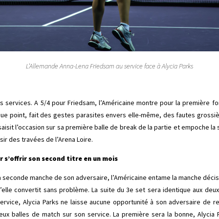
L’Allemande Anna-Lena Friedsam au service face à Alycia Parks
s services. A 5/4 pour Friedsam, l’Américaine montre pour la première foi
que point, fait des gestes parasites envers elle-même, des fautes grossièr
m saisit l’occasion sur sa première balle de break de la partie et empoche 
sir des travées de l’Arena Loire.
 s’offrir son second titre en un mois
a seconde manche de son adversaire, l’Américaine entame la manche décisi
’elle convertit sans problème. La suite du 3e set sera identique aux de
ervice, Alycia Parks ne laisse aucune opportunité à son adversaire de r
deux balles de match sur son service. La première sera la bonne, Alycia 