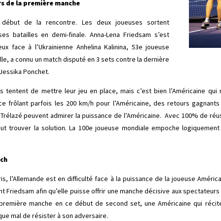
ors de la première manche
u début de la rencontre. Les deux joueuses sortent
s batailles en demi-finale. Anna-Lena Friedsam s’est
ux face à l’Ukrainienne Anhelina Kalinina, 53e joueuse
elle, a connu un match disputé en 3 sets contre la dernière
 Jessika Ponchet.
s tentent de mettre leur jeu en place, mais c’est bien l’Américaine qu
e frôlant parfois les 200 km/h pour l’Américaine, des retours gagnants a
 Trélazé peuvent admirer la puissance de l’Américaine. Avec 100% de réus
ut trouver la solution. La 100e joueuse mondiale empoche logiquement
tch
is, l’Allemande est en difficulté face à la puissance de la joueuse Améri
 Friedsam afin qu’elle puisse offrir une manche décisive aux spectateur
première manche en ce début de second set, une Américaine qui récite
que mal de résister à son adversaire.