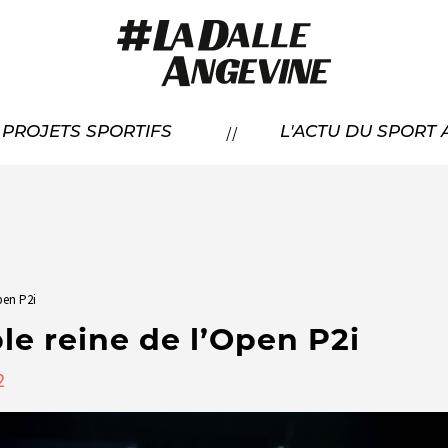
RÉSENTATION
//
À PROJETS SPORTIFS
L'ACTU DU SPORT
CANDIDATER
OS LAURÉATS
pen P2i
le reine de l’Open P2i
2