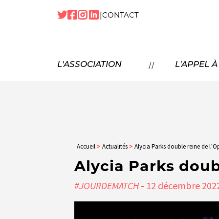
|
CONTACT
NOTRE
HISTOIRE
NOS
MISSIONS
P
//
L'ASSOCIATION
L'APPEL 
NOS
TEMPS FORTS
NOTRE
ÉQUIPE
N
NOS
PARTENAIRES
NOUS
REJOINDRE
Accueil
>
Actualités
>
Alycia Parks double reine de l’O
Alycia Parks doub
#JOURDEMATCH
- 12
décembre
202