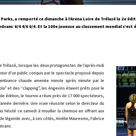
a Parks, a remporté ce dimanche à l’Arena Loire de Trélazé la 2e édi
edsam: 6/4 4/6 6/4. Et la 100e joueuse au classement mondial s’es
 de Trélazé, lorsque les deux protagonistes de l’après-midi
ameur d’un public conquis par le spectacle proposé depuis
 ambiance chaude amenée minute après minute par le
la” et des “clapping”, les Angevins étaient prêts pour le
e édition, le tournoi a réuni près de 17 000 spectateurs,
’année dernière. Une vraie réussite selon le directeur du
pas hésité ce samedi à mouiller la chemise en offrant aux
de légende avec, à ses côtés, Amélie Mauresmo, Fabrice
ahrami.