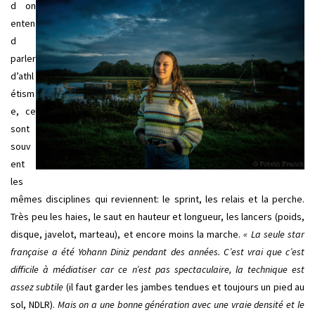
d on
enten
d
parler
d’athl
étism
e, ce
sont
souv
ent
les
mêmes disciplines qui reviennent: le sprint, les relais et la perche.
Très peu les haies, le saut en hauteur et longueur, les lancers (poids,
disque, javelot, marteau), et encore moins la marche.
« La seule star
française a été Yohann Diniz pendant des années. C’est vrai que c’est
difficile à médiatiser car ce n’est pas spectaculaire, la technique est
assez subtile
(il faut garder les jambes tendues et toujours un pied au
sol, NDLR).
Mais on a une bonne génération avec une vraie densité et le