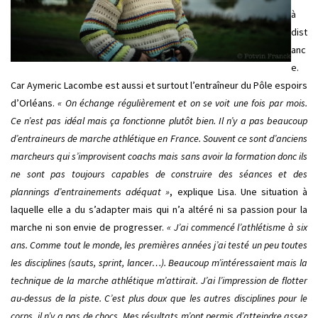
à
dist
anc
e.
Car Aymeric Lacombe est aussi et surtout l’entraîneur du Pôle espoirs
d’Orléans.
« On échange régulièrement et on se voit une fois par mois.
Ce n’est pas idéal mais ça fonctionne plutôt bien. Il n’y a pas beaucoup
d’entraineurs de marche athlétique en France. Souvent ce sont d’anciens
marcheurs qui s’improvisent coachs mais sans avoir la formation donc ils
ne sont pas toujours capables de construire des séances et des
plannings d’entrainements adéquat »
, explique Lisa. Une situation à
laquelle elle a du s’adapter mais qui n’a altéré ni sa passion pour la
marche ni son envie de progresser.
« J’ai commencé l’athlétisme à six
ans. Comme tout le monde, les premières années j’ai testé un peu toutes
les disciplines (sauts, sprint, lancer…). Beaucoup m’intéressaient mais la
technique de la marche athlétique m’attirait. J’ai l’impression de flotter
au-dessus de la piste. C’est plus doux que les autres disciplines pour le
corps, il n’y a pas de chocs. Mes résultats m’ont permis d’atteindre assez