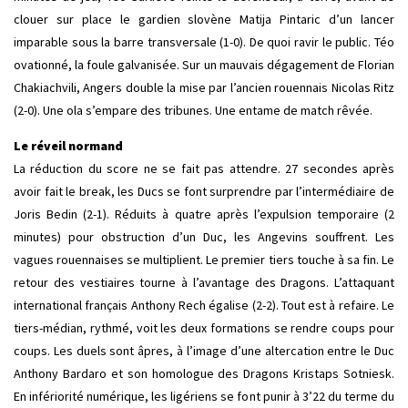
clouer sur place le gardien slovène Matija Pintaric d’un lancer
imparable sous la barre transversale (1-0). De quoi ravir le public. Téo
ovationné, la foule galvanisée. Sur un mauvais dégagement de Florian
Chakiachvili, Angers double la mise par l’ancien rouennais Nicolas Ritz
(2-0). Une ola s’empare des tribunes. Une entame de match rêvée.
Le réveil normand
La réduction du score ne se fait pas attendre. 27 secondes après
avoir fait le break, les Ducs se font surprendre par l’intermédiaire de
Joris Bedin (2-1). Réduits à quatre après l’expulsion temporaire (2
minutes) pour obstruction d’un Duc, les Angevins souffrent. Les
vagues rouennaises se multiplient. Le premier tiers touche à sa fin. Le
retour des vestiaires tourne à l’avantage des Dragons. L’attaquant
international français Anthony Rech égalise (2-2). Tout est à refaire. Le
tiers-médian, rythmé, voit les deux formations se rendre coups pour
coups. Les duels sont âpres, à l’image d’une altercation entre le Duc
Anthony Bardaro et son homologue des Dragons Kristaps Sotniesk.
En infériorité numérique, les ligériens se font punir à 3’22 du terme du