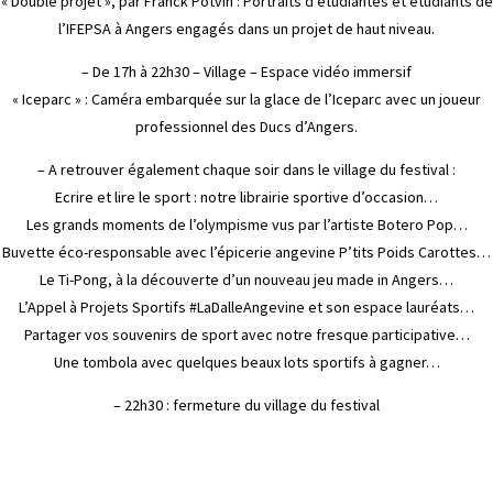
« Double projet », par Franck Potvin : Portraits d’étudiantes et étudiants de
l’IFEPSA à Angers engagés dans un projet de haut niveau.
– De 17h à 22h30 – Village – Espace vidéo immersif
« Iceparc » : Caméra embarquée sur la glace de l’Iceparc avec un joueur
professionnel des Ducs d’Angers.
– A retrouver également chaque soir dans le village du festival :
Ecrire et lire le sport : notre librairie sportive d’occasion…
Les grands moments de l’olympisme vus par l’artiste Botero Pop…
Buvette éco-responsable avec l’épicerie angevine P’tits Poids Carottes…
Le Ti-Pong, à la découverte d’un nouveau jeu made in Angers…
L’Appel à Projets Sportifs #LaDalleAngevine et son espace lauréats…
Partager vos souvenirs de sport avec notre fresque participative…
Une tombola avec quelques beaux lots sportifs à gagner…
– 22h30 : fermeture du village du festival