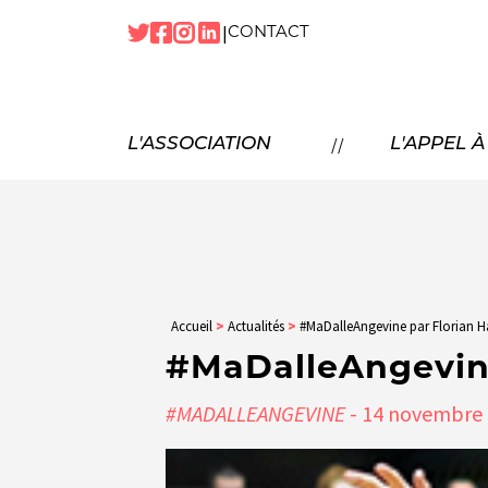
|
CONTACT
NOTRE
HISTOIRE
NOS
MISSIONS
P
//
L'ASSOCIATION
L'APPEL 
NOS
TEMPS FORTS
NOTRE
ÉQUIPE
N
NOS
PARTENAIRES
NOUS
REJOINDRE
Accueil
>
Actualités
>
#MaDalleAngevine par Florian H
#MaDalleAngevine
#MADALLEANGEVINE
- 14
novembre