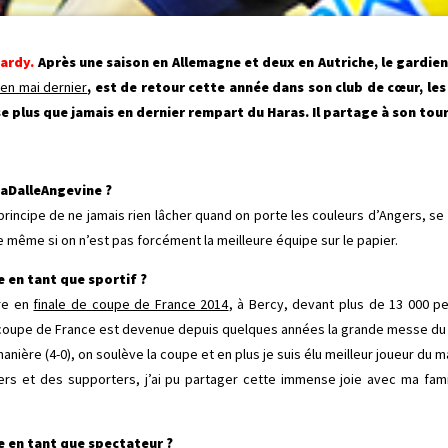
ardy.
Après une saison en Allemagne et deux en Autriche, le gardien 
y en mai dernier
, est de retour cette année dans son club de cœur, les 
e plus que jamais en dernier rempart du Haras. Il partage à son tour
LaDalleAngevine ?
rincipe de ne jamais rien lâcher quand on porte les couleurs d’Angers, se
e même si on n’est pas forcément la meilleure équipe sur le papier.
 en tant que sportif ?
ire en
finale de coupe de France 2014
, à Bercy, devant plus de 13 000 p
de coupe de France est devenue depuis quelques années la grande messe du
ière (4-0), on soulève la coupe et en plus je suis élu meilleur joueur du mat
ers et des supporters, j’ai pu partager cette immense joie avec ma famil
e en tant que spectateur ?