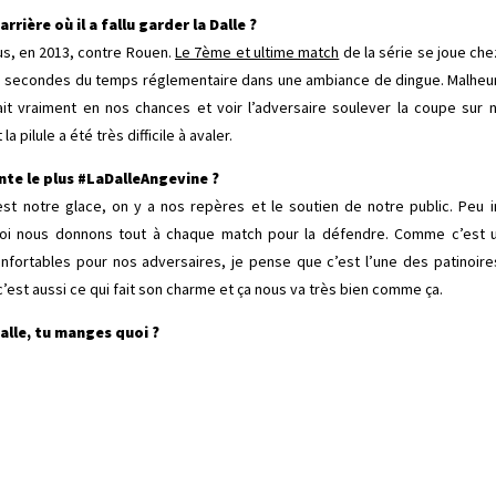
rrière où il a fallu garder la Dalle ?
us, en 2013, contre Rouen.
Le 7ème et ultime match
de la série se joue ch
es secondes du temps réglementaire dans une ambiance de dingue. Malheu
t vraiment en nos chances et voir l’adversaire soulever la coupe sur no
 pilule a été très difficile à avaler.
ente le plus #LaDalleAngevine ?
’est notre glace, on y a nos repères et le soutien de notre public. Peu i
oi nous donnons tout à chaque match pour la défendre. Comme c’est un
onfortables pour nos adversaires, je pense que c’est l’une des patinoi
 c’est aussi ce qui fait son charme et ça nous va très bien comme ça.
alle, tu manges quoi ?