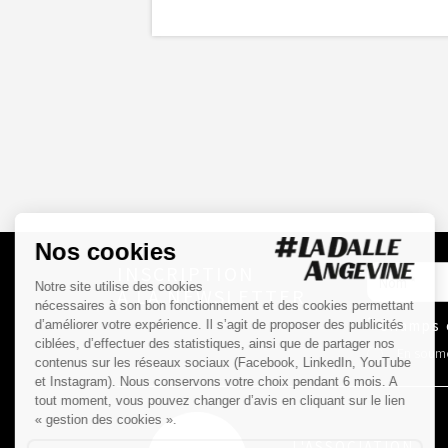
INSCRIPTION
À LA NEWSLETTER
*
Champs o
En soumet
L'ASSOCIATION