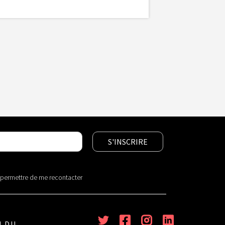
r permettre de me recontacter
U DU