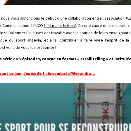
, nous vous annoncions le début d’une collaboration entre l’association #
n-Communication à l’UCO (
=> Lire l’article ici
). Dans le cadre de la mineure 
nze Dalleux et Dalleuses ont travaillé avec le soutien de leurs enseignant
ue du sport angevin, et ainsi contribuer à faire vivre l’esprit de la D
s est venu de vous les présenter !
série en 3 épisodes, conçue en format « scrollitelling » et intitulée
vant ce lien, l’épisode 1 : le combat d’Alexandra…