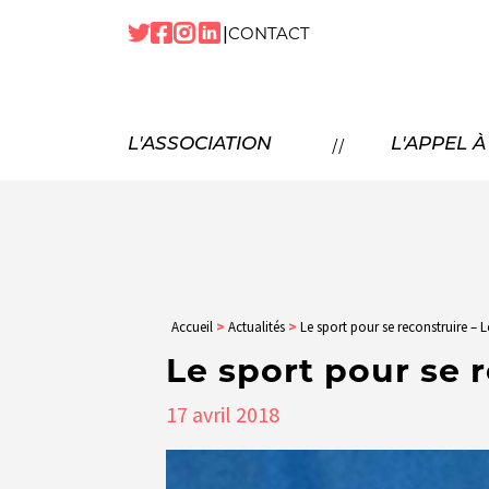
|
CONTACT
NOTRE
HISTOIRE
NOS
MISSIONS
P
//
L'ASSOCIATION
L'APPEL 
NOS
TEMPS FORTS
NOTRE
ÉQUIPE
N
NOS
PARTENAIRES
NOUS
REJOINDRE
Accueil
>
Actualités
>
Le sport pour se reconstruire –
Le sport pour se 
17
avril
2018