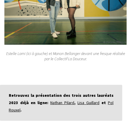
Estelle Lami (ici à gauche) et Manon Bellanger devant une fresque réalisée
par le Collectif La Douceur.
Retrouvez la présentation des trois autres lauréats
2023 déjà en ligne:
Nathan Pilard
,
Lisa Guillard
et
Pol
Rouxel
.