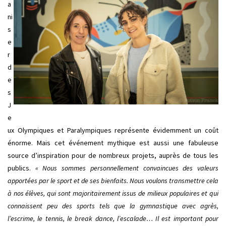
a
ni
s
e
r
d
e
s
J
e
ux Olympiques et Paralympiques représente évidemment un coût
énorme. Mais cet événement mythique est aussi une fabuleuse
source d’inspiration pour de nombreux projets, auprès de tous les
publics.
« Nous sommes personnellement convaincues des valeurs
apportées par le sport et de ses bienfaits. Nous voulons transmettre cela
à nos élèves, qui sont majoritairement issus de milieux populaires et qui
connaissent peu des sports tels que la gymnastique avec agrès,
l’escrime, le tennis, le break dance, l’escalade… Il est important pour