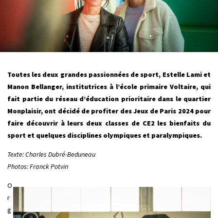
Toutes les deux grandes passionnées de sport, Estelle Lami et
Manon Bellanger, institutrices à l’école primaire Voltaire, qui
fait partie du réseau d’éducation prioritaire dans le quartier
Monplaisir, ont décidé de profiter des Jeux de Paris 2024 pour
faire découvrir à leurs deux classes de CE2 les bienfaits du
sport et quelques disciplines olympiques et paralympiques.
Texte: Charles Dubré-Beduneau
Photos: Franck Potvin
O
r
g