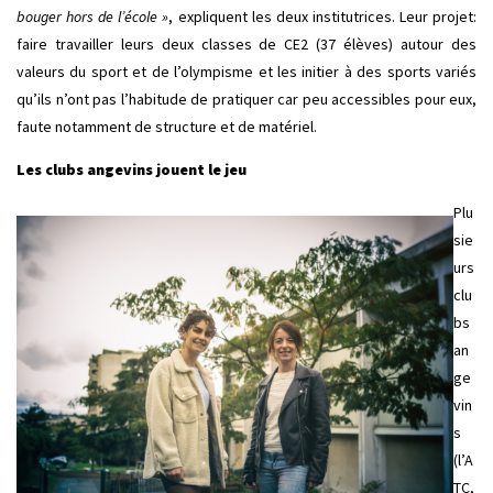
bouger hors de l’école »
, expliquent les deux institutrices. Leur projet:
faire travailler leurs deux classes de CE2 (37 élèves) autour des
valeurs du sport et de l’olympisme et les initier à des sports variés
qu’ils n’ont pas l’habitude de pratiquer car peu accessibles pour eux,
faute notamment de structure et de matériel.
Les clubs angevins jouent le jeu
Plu
sie
urs
clu
bs
an
ge
vin
s
(l’A
TC,