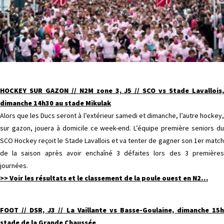
HOCKEY SUR GAZON // N2M zone 3, J5 // SCO vs Stade Lavallois,
dimanche 14h30 au stade Mikulak
Alors que les Ducs seront à l’extérieur samedi et dimanche, l’autre hockey,
sur gazon, jouera à domicile ce week-end. L’équipe première seniors du
SCO Hockey reçoit le Stade Lavallois et va tenter de gagner son 1er match
de la saison après avoir enchaîné 3 défaites lors des 3 premières
journées.
>> Voir les résultats et le classement de la poule ouest en N2
…
FOOT // DSR, J3 // La Vaillante vs Basse-Goulaine, dimanche 15h
stade de la Grande Chaussée